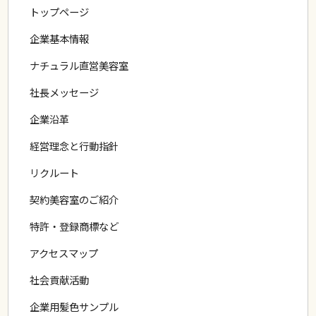
しょうか？
トップページ
企業基本情報
通販タイプのファッションウィッグの
スタイリング
ナチュラル直営美容室
について
社長メッセージ
企業沿革
天然パーマ用
のかつら
経営理念と行動指針
リクルート
かつらの
編みこみ式の装着法
について
契約美容室のご紹介
特許・登録商標など
かつらに
両面テープを装着したまま入浴
は可能か？
アクセスマップ
社会貢献活動
メディカルクイックと医療用フルオーダー
かつらの
企業用髪色サンプル
違い