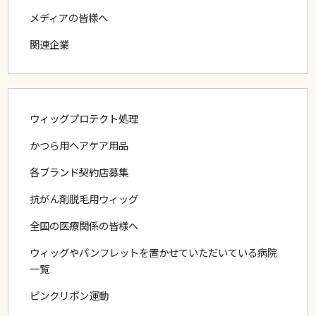
メディアの皆様へ
関連企業
通販商品は
返品できるか？
かつら用の
シャンプーやスタイリング剤
の質問
ウィッグプロテクト処理
かつら用ヘアケア用品
植毛でカバーできてない部分
をどうにかしたい。
各ブランド契約店募集
抗がん剤脱毛用ウィッグ
かつらの
ピンの耐用年数
は？
全国の医療関係の皆様へ
ウィッグやパンフレットを置かせていただいている病院
ここで買ったトリートメントを
他社の人毛製品に使
一覧
用
して良いですか？
ピンクリボン運動