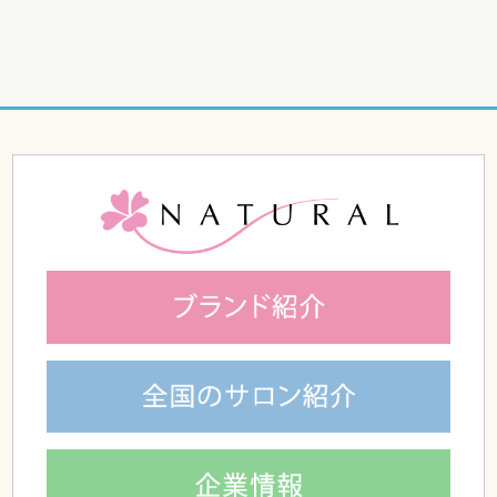
７歳の娘さんの髪
でウィッグを作りたい。
かつらの相談に
子連れでも大丈夫ですか？
地毛の毛染めがしたい
ので、かつら購入希望の男性
のお客様
金髪でロンゲ
のかつらの制作はできますか？
貼るタイプのかつらの
パーマと毛染め
について
私のかつら、ホントに人毛？
疑いをもったらこの方
法で確認