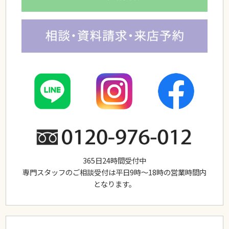
薄くて軽くて地肌が分け目が自然
なかつらってあり
ますか？
頭頂部が薄くなってきた男性
から新規のかつらのご
質問
ヘアピースの増毛
の相談
365日24時間受付中
専門スタッフのご相談受付は平日9時～18時の営業時間内
ウィッグの
返品、返金について
となります。
ファッションウィッグは、
おでこ出しても大丈夫で